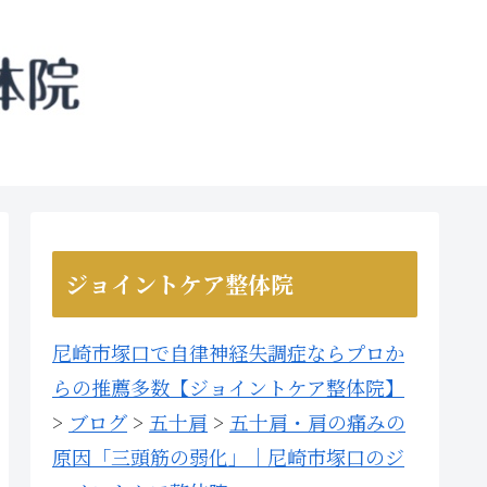
ジョイントケア整体院
尼崎市塚口で自律神経失調症ならプロか
らの推薦多数【ジョイントケア整体院】
>
ブログ
>
五十肩
>
五十肩・肩の痛みの
原因「三頭筋の弱化」｜尼崎市塚口のジ