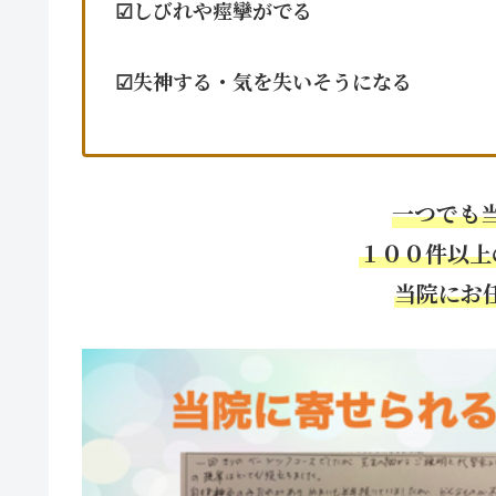
☑︎しびれや痙攣がでる
☑︎失神する・気を失いそうになる
一つでも
１００件以上
当院にお