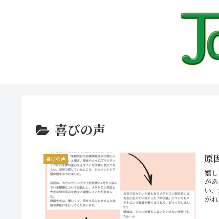
喜びの声
原
喜びの声
嬉し
があ
い、
がれ