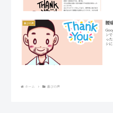
腰
喜びの声
Go
ンで
った
シに
ホーム
喜びの声