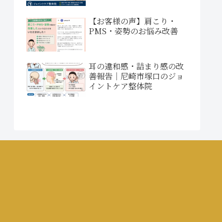
【お客様の声】肩こり・
PMS・姿勢のお悩み改善
耳の違和感・詰まり感の改
善報告｜尼崎市塚口のジョ
イントケア整体院