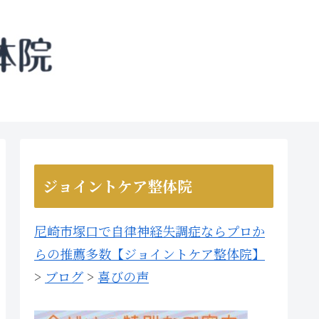
ジョイントケア整体院
尼崎市塚口で自律神経失調症ならプロか
らの推薦多数【ジョイントケア整体院】
>
ブログ
>
喜びの声