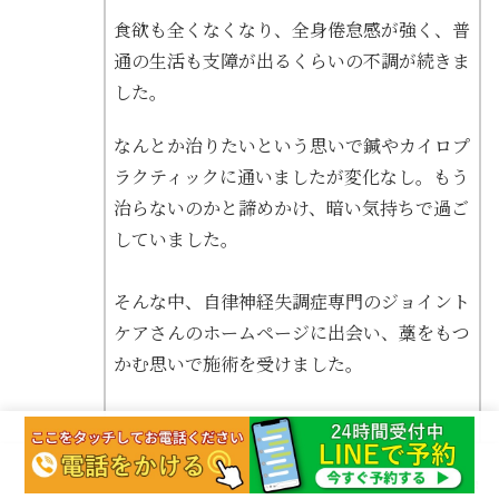
食欲も全くなくなり、全身倦怠感が強く、普
通の生活も支障が出るくらいの不調が続きま
した。
なんとか治りたいという思いで鍼やカイロプ
ラクティックに通いましたが変化なし。もう
治らないのかと諦めかけ、暗い気持ちで過ご
していました。
そんな中、自律神経失調症専門のジョイント
ケアさんのホームページに出会い、藁をもつ
かむ思いで施術を受けました。
施術は今迄受けたことがないようなソフトな
ものでしたが、最初の施術で、首から肩にか
けてシューシューと温かいものが流れていく
HOME
LINE予約
電話予約
TOP
サイト内検索