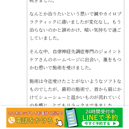
続きました。
なんとか治りたいという思いで鍼やカイロプ
ラクティックに通いましたが変化なし。もう
治らないのかと諦めかけ、暗い気持ちで過ご
していました。
そんな中、自律神経失調症専門のジョイント
ケアさんのホームページに出会い、藁をもつ
かむ思いで施術を受けました。
施術は今迄受けたことがないようなソフトな
ものでしたが、最初の施術で、首から肩にか
けてシューシューと温かいものが流れていく
のを感じ、とてもリラックスできました。
今迄何をしても変化がなかったので、変化が
HOME
LINE予約
電話予約
TOP
サイト内検索
あったことが嬉しくここでがんばろうと思い